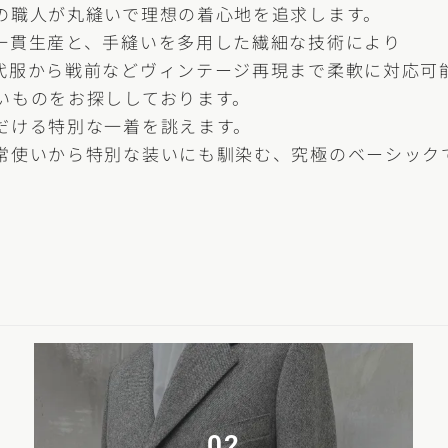
の職人が丸縫いで理想の着心地を追求します。
一貫生産と、手縫いを多用した繊細な技術により
代服から戦前などヴィンテージ再現まで柔軟に対応可
いものをお探ししております。
だける特別な一着を誂えます。
常使いから特別な装いにも馴染む、究極のベーシック
02