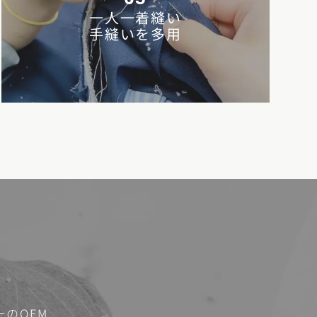
一人一着縫い
手縫いを多用
のOEM